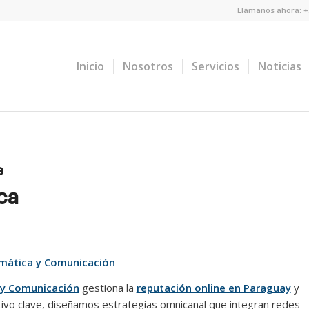
Llámanos ahora: +5
Inicio
Nosotros
Servicios
Noticias
e
ca
rmática y Comunicación
 y Comunicación
gestiona la
reputación online en Paraguay
y
ctivo clave, diseñamos estrategias omnicanal que integran redes