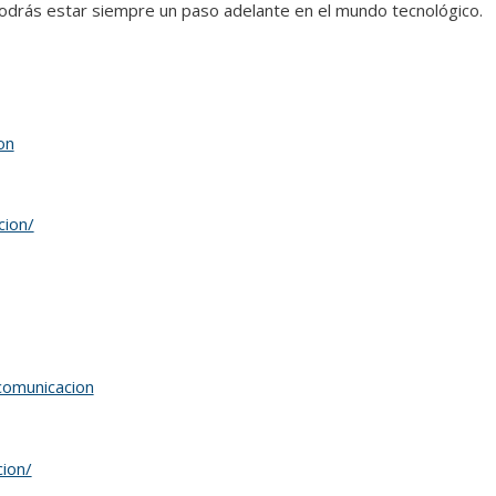
podrás estar siempre un paso adelante en el mundo tecnológico.
on
cion/
comunicacion
ion/