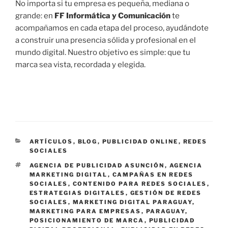
No importa si tu empresa es pequeña, mediana o
grande: en
FF Informática y Comunicación
te
acompañamos en cada etapa del proceso, ayudándote
a construir una presencia sólida y profesional en el
mundo digital. Nuestro objetivo es simple: que tu
marca sea vista, recordada y elegida.
C
ARTÍCULOS
,
BLOG
,
PUBLICIDAD ONLINE
,
REDES
A
SOCIALES
T
E
AGENCIA DE PUBLICIDAD ASUNCIÓN
,
AGENCIA
E
T
MARKETING DIGITAL
,
CAMPAÑAS EN REDES
G
I
SOCIALES
,
CONTENIDO PARA REDES SOCIALES
,
O
Q
ESTRATEGIAS DIGITALES
,
GESTIÓN DE REDES
R
U
SOCIALES
,
MARKETING DIGITAL PARAGUAY
,
Í
E
MARKETING PARA EMPRESAS
,
PARAGUAY
,
A
T
POSICIONAMIENTO DE MARCA
,
PUBLICIDAD
S