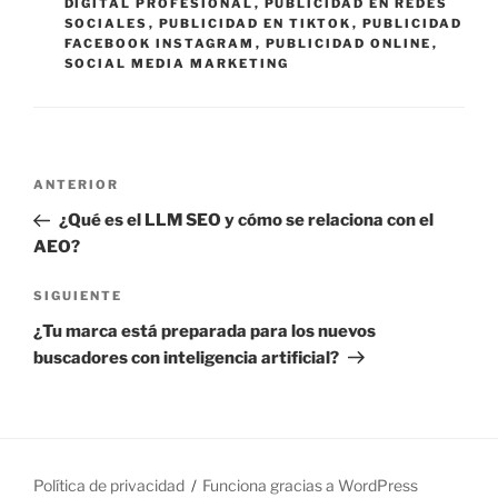
A
DIGITAL PROFESIONAL
,
PUBLICIDAD EN REDES
S
SOCIALES
,
PUBLICIDAD EN TIKTOK
,
PUBLICIDAD
FACEBOOK INSTAGRAM
,
PUBLICIDAD ONLINE
,
SOCIAL MEDIA MARKETING
N
E
ANTERIOR
a
n
¿Qué es el LLM SEO y cómo se relaciona con el
v
t
AEO?
e
r
g
a
S
SIGUIENTE
d
i
a
¿Tu marca está preparada para los nuevos
a
g
c
buscadores con inteligencia artificial?
a
u
i
n
i
ó
t
e
n
e
n
d
r
t
Política de privacidad
Funciona gracias a WordPress