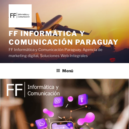
S
a
l
t
a
FF INFORMÁTICA Y
r
COMUNICACIÓN PARAGUAY
a
FF Informática y Comunicación Paraguay. Agencia de
l
marketing digital, Soluciones Web Integrales
c
o
Menú
n
t
e
n
i
d
o