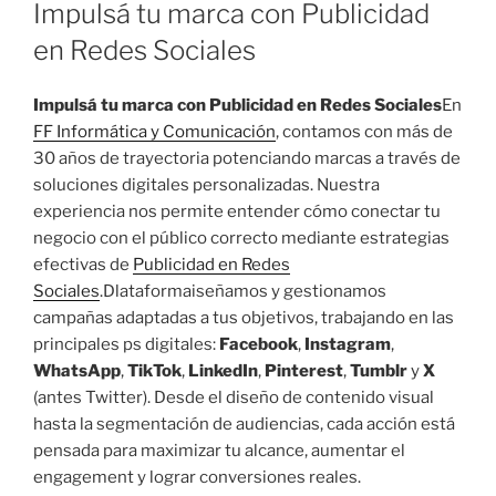
U
Impulsá tu marca con Publicidad
B
L
en Redes Sociales
I
C
A
Impulsá tu marca con Publicidad en Redes Sociales
En
D
FF Informática y Comunicación
, contamos con más de
O
30 años de trayectoria potenciando marcas a través de
E
L
soluciones digitales personalizadas. Nuestra
experiencia nos permite entender cómo conectar tu
negocio con el público correcto mediante estrategias
efectivas de
Publicidad en Redes
Sociales
.Dlataformaiseñamos y gestionamos
campañas adaptadas a tus objetivos, trabajando en las
principales ps digitales:
Facebook
,
Instagram
,
WhatsApp
,
TikTok
,
LinkedIn
,
Pinterest
,
Tumblr
y
X
(antes Twitter). Desde el diseño de contenido visual
hasta la segmentación de audiencias, cada acción está
pensada para maximizar tu alcance, aumentar el
engagement y lograr conversiones reales.