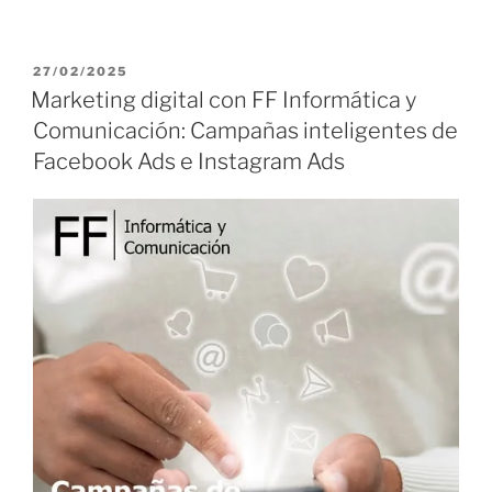
P
27/02/2025
U
Marketing digital con FF Informática y
B
Comunicación: Campañas inteligentes de
L
I
Facebook Ads e Instagram Ads
C
A
D
O
E
L