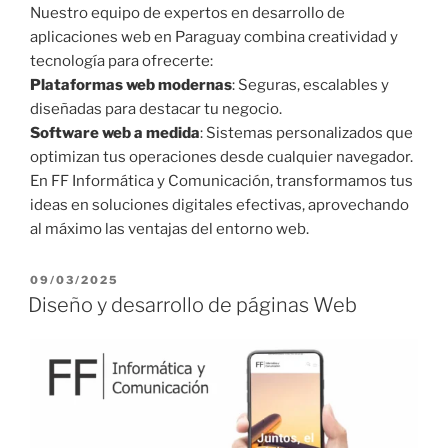
Nuestro equipo de expertos en desarrollo de
aplicaciones web en Paraguay combina creatividad y
tecnología para ofrecerte:
Plataformas web modernas
: Seguras, escalables y
diseñadas para destacar tu negocio.
Software web a medida
: Sistemas personalizados que
optimizan tus operaciones desde cualquier navegador.
En FF Informática y Comunicación, transformamos tus
ideas en soluciones digitales efectivas, aprovechando
al máximo las ventajas del entorno web.
P
09/03/2025
U
Diseño y desarrollo de páginas Web
B
L
I
C
A
D
O
E