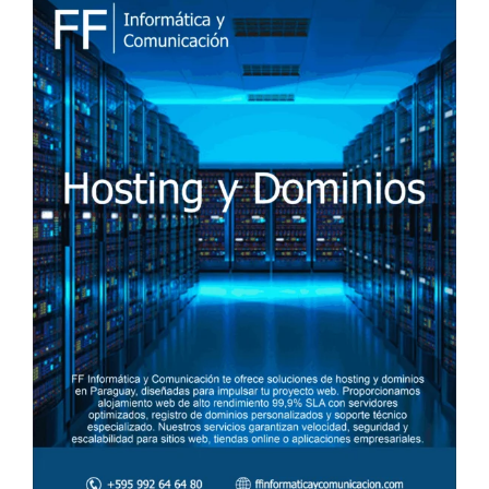
I
C
A
D
O
E
L