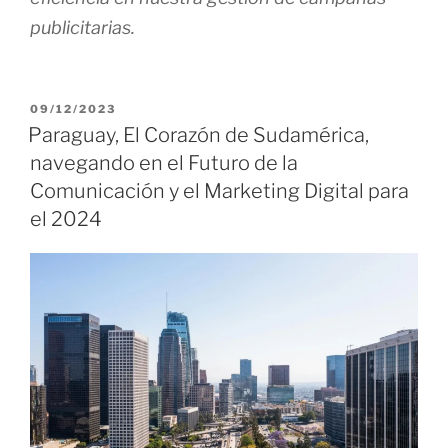
publicitarias.
P
09/12/2023
U
Paraguay, El Corazón de Sudamérica,
B
navegando en el Futuro de la
L
I
Comunicación y el Marketing Digital para
C
el 2024
A
D
O
E
L