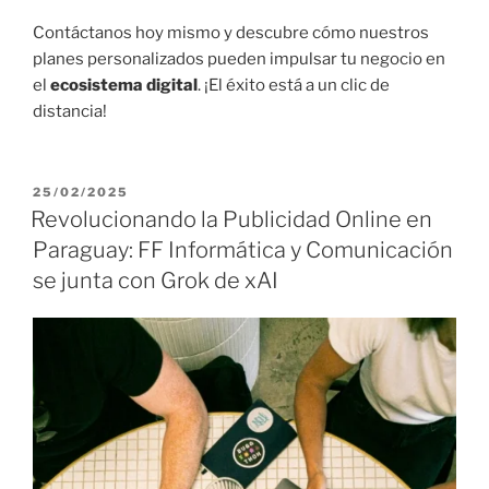
Contáctanos hoy mismo y descubre cómo nuestros
planes personalizados pueden impulsar tu negocio en
el
ecosistema digital
. ¡El éxito está a un clic de
distancia!
P
25/02/2025
U
Revolucionando la Publicidad Online en
B
Paraguay: FF Informática y Comunicación
L
I
se junta con Grok de xAI
C
A
D
O
E
L