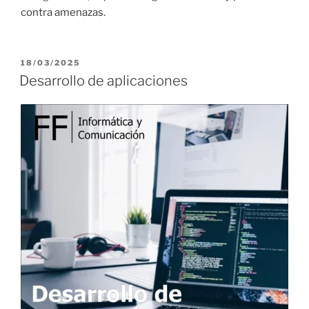
contra amenazas.
P
18/03/2025
U
Desarrollo de aplicaciones
B
L
I
C
A
D
O
E
L