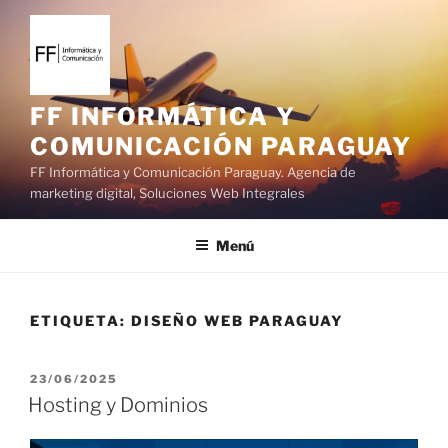
S
a
l
t
a
FF INFORMÁTICA Y
r
COMUNICACIÓN PARAGUAY
a
FF Informática y Comunicación Paraguay. Agencia de
l
marketing digital, Soluciones Web Integrales
c
o
Menú
n
t
e
ETIQUETA:
DISEÑO WEB PARAGUAY
n
i
d
P
23/06/2025
o
U
Hosting y Dominios
B
L