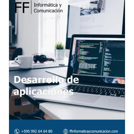
I
C
A
D
O
E
L