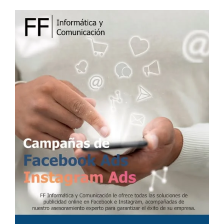
A
D
O
E
L