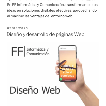
En FF Informática y Comunicación, transformamos tus
ideas en soluciones digitales efectivas, aprovechando
al máximo las ventajas del entorno web.
P
09/03/2025
U
Diseño y desarrollo de páginas Web
B
L
I
C
A
D
O
E
L