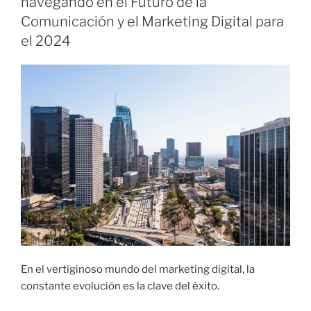
navegando en el Futuro de la
L
I
Comunicación y el Marketing Digital para
C
el 2024
A
D
O
E
L
En el vertiginoso mundo del marketing digital, la
constante evolución es la clave del éxito.