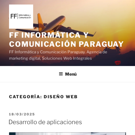
S
a
l
t
a
FF INFORMÁTICA Y
r
COMUNICACIÓN PARAGUAY
a
FF Informática y Comunicación Paraguay. Agencia de
l
marketing digital, Soluciones Web Integrales
c
o
Menú
n
t
e
CATEGORÍA:
DISEÑO WEB
n
i
d
P
18/03/2025
o
U
Desarrollo de aplicaciones
B
L