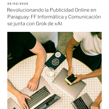
P
25/02/2025
U
Revolucionando la Publicidad Online en
B
Paraguay: FF Informática y Comunicación
L
I
se junta con Grok de xAI
C
A
D
O
E
L