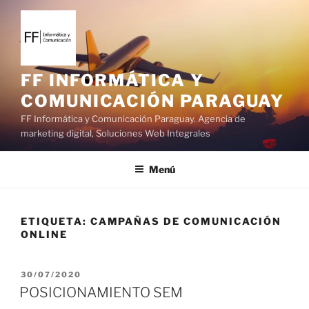
S
a
l
t
a
FF INFORMÁTICA Y
r
COMUNICACIÓN PARAGUAY
a
FF Informática y Comunicación Paraguay. Agencia de
l
marketing digital, Soluciones Web Integrales
c
o
Menú
n
t
e
ETIQUETA:
CAMPAÑAS DE COMUNICACIÓN
n
ONLINE
i
d
o
P
30/07/2020
U
POSICIONAMIENTO SEM
B