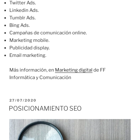
Twitter Ads.
Linkedin Ads.
Tumblr Ads.
Bing Ads.
Campañas de comunicación online.
Marketing mobile.
Publicidad display.
Email marketing.
Más información, en
Marketing digital
de FF
Informática y Comunicación
P
27/07/2020
U
POSICIONAMIENTO SEO
B
L
I
C
A
D