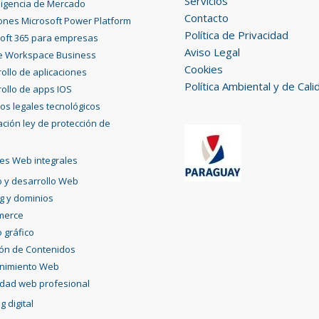
Servicios
eligencia de Mercado
Contacto
ones Microsoft Power Platform
Política de Privacidad
oft 365 para empresas
Aviso Legal
e Workspace Business
Cookies
ollo de aplicaciones
Política Ambiental y de Cali
ollo de apps IOS
ios legales tecnológicos
ción ley de protección de
es Web integrales
 y desarrollo Web
g y dominios
merce
 gráfico
ión de Contenidos
nimiento Web
idad web profesional
g digital