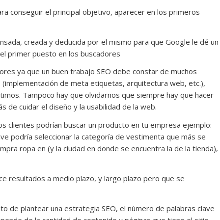
ra conseguir el principal objetivo, aparecer en los primeros
ensada, creada y deducida por el mismo para que Google le dé un
 el primer puesto en los buscadores
tores ya que un buen trabajo SEO debe constar de muchos
 (implementación de meta etiquetas, arquitectura web, etc.),
óptimos. Tampoco hay que olvidarnos que siempre hay que hacer
s de cuidar el diseño y la usabilidad de la web.
los clientes podrían buscar un producto en tu empresa ejemplo:
ve podría seleccionar la categoría de vestimenta que más se
ompra ropa en (y la ciudad en donde se encuentra la de la tienda),
ce resultados a medio plazo, y largo plazo pero que se
o de plantear una estrategia SEO, el número de palabras clave
ende de la cantidad de contenido y páginas que tiene el sitio