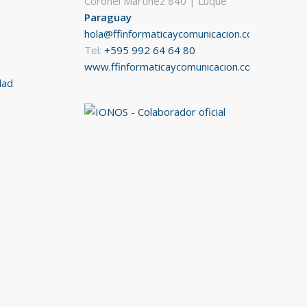
Coronel Martínez 840 | Luque
Paraguay
hola@ffinformaticaycomunicacion.com
Tel:
+595 992 64 64 80
www.ffinformaticaycomunicacion.com
dad