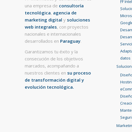
FF Int
una empresa de
consultoría
Soluci
tecnológica
,
agencia de
Micros
marketing digital
y
soluciones
Googl
web integrales
, con proyectos
Desarr
nacionales e internacionales
Desarr
desarrollados en
Paraguay
.
Servic
Adapta
Garantizamos tu éxito y la
datos
consecución de los objetivos
marcados, acompañando a
Solucion
nuestros clientes en
su proceso
Diseño
de transformación digital y
Hostin
evolución tecnológica.
eCom
Diseño
Creac
Mante
Segur
Marketin