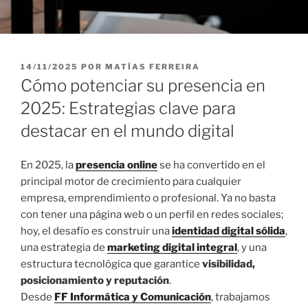
P
14/11/2025
POR
MATÍAS FERREIRA
U
Cómo potenciar su presencia en
B
L
2025: Estrategias clave para
I
destacar en el mundo digital
C
A
D
En 2025, la
presencia online
se ha convertido en el
O
E
principal motor de crecimiento para cualquier
L
empresa, emprendimiento o profesional. Ya no basta
con tener una página web o un perfil en redes sociales;
hoy, el desafío es construir una
identidad digital
sólida
,
una estrategia de
marketing digital integral
, y una
estructura tecnológica que garantice
visibilidad,
posicionamiento y reputación
.
Desde
FF Informática y Comunicación
, trabajamos