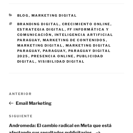
C
BLOG
,
MARKETING DIGITAL
A
E
BRANDING DIGITAL
,
CRECIMIENTO ONLINE
,
T
T
ESTRATEGIA DIGITAL
,
FF INFORMÁTICA Y
E
I
COMUNICACIÓN
,
INTELIGENCIA ARTIFICIAL
G
Q
PARAGUAY
,
MARKETING DE CONTENIDOS
,
O
U
MARKETING DIGITAL
,
MARKETING DIGITAL
R
E
PARAGUAY
,
PARAGUAY
,
PARAGUAY DIGITAL
Í
T
2025
,
PRESENCIA ONLINE
,
PUBLICIDAD
A
A
DIGITAL
,
VISIBILIDAD DIGITAL
S
S
N
E
ANTERIOR
a
n
Email Marketing
v
t
e
r
S
SIGUIENTE
g
a
i
Andromeda: El cambio radical en Meta que está
d
g
a
afectando sus resultados publicitarios