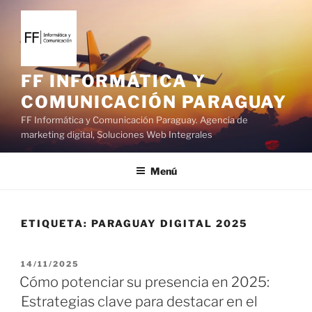
S
a
l
t
a
FF INFORMÁTICA Y
r
COMUNICACIÓN PARAGUAY
a
FF Informática y Comunicación Paraguay. Agencia de
l
marketing digital, Soluciones Web Integrales
c
o
Menú
n
t
e
ETIQUETA:
PARAGUAY DIGITAL 2025
n
i
d
P
14/11/2025
o
U
Cómo potenciar su presencia en 2025:
B
Estrategias clave para destacar en el
L