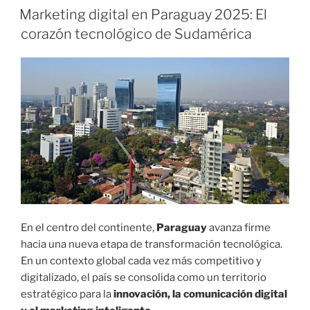
U
Marketing digital en Paraguay 2025: El
B
corazón tecnológico de Sudamérica
L
I
C
A
D
O
E
L
En el centro del continente,
Paraguay
avanza firme
hacia una nueva etapa de transformación tecnológica.
En un contexto global cada vez más competitivo y
digitalizado, el país se consolida como un territorio
estratégico para la
innovación, la comunicación digital