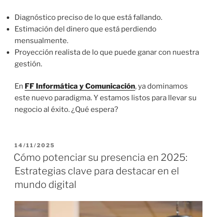
Diagnóstico preciso de lo que está fallando.
Estimación del dinero que está perdiendo
mensualmente.
Proyección realista de lo que puede ganar con nuestra
gestión.
En
FF Informática y Comunicación
, ya dominamos
este nuevo paradigma. Y estamos listos para llevar su
negocio al éxito. ¿Qué espera?
P
14/11/2025
U
Cómo potenciar su presencia en 2025:
B
Estrategias clave para destacar en el
L
I
mundo digital
C
A
D
O