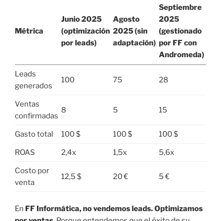
Septiembre
Junio 2025
Agosto
2025
Métrica
(optimización
2025 (sin
(gestionado
por leads)
adaptación)
por FF con
Andromeda)
Leads
100
75
28
generados
Ventas
8
5
15
confirmadas
Gasto total
100 $
100 $
100 $
ROAS
2,4x
1,5x
5,6x
Costo por
12,5 $
20 €
5 €
venta
En
FF Informática, no vendemos leads. Optimizamos
por ventas
. Porque entendemos que el éxito de su