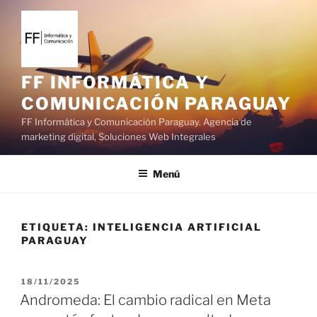
S
a
l
t
a
FF INFORMÁTICA Y
r
COMUNICACIÓN PARAGUAY
a
FF Informática y Comunicación Paraguay. Agencia de
l
marketing digital, Soluciones Web Integrales
c
o
Menú
n
t
e
ETIQUETA:
INTELIGENCIA ARTIFICIAL
n
PARAGUAY
i
d
o
P
18/11/2025
U
Andromeda: El cambio radical en Meta
B