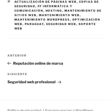
E
ACTUALIZACIÓN DE PÁGINAS WEB
,
COPIAS DE
T
T
SEGURIDAD
,
FF INFORMÁTICA Y
E
I
COMUNICACIÓN
,
HOSTING
,
MANTENIMIENTO DE
G
Q
SITIOS WEB
,
MANTENIMIENTO WEB
,
O
U
MANTENIMIENTO WORDPRESS
,
OPTIMIZACIÓN
R
E
WEB
,
PARAGUAY
,
SEGURIDAD WEB
,
SOPORTE
Í
T
WEB
A
A
S
S
N
E
ANTERIOR
a
n
Reputación online de marca
v
t
e
r
S
SIGUIENTE
g
a
i
Seguridad web profesional
d
g
a
a
u
c
a
i
i
n
e
ó
t
n
Política de privacidad
Funciona gracias a WordPress