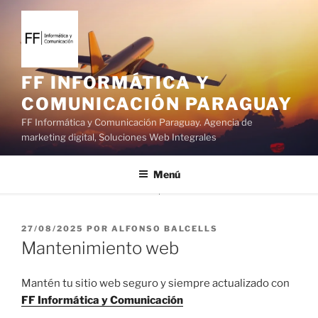
S
a
l
t
a
FF INFORMÁTICA Y
r
COMUNICACIÓN PARAGUAY
a
FF Informática y Comunicación Paraguay. Agencia de
l
marketing digital, Soluciones Web Integrales
c
o
Menú
n
t
e
P
n
27/08/2025
POR
ALFONSO BALCELLS
U
Mantenimiento web
i
B
d
L
I
o
Mantén tu sitio web seguro y siempre actualizado con
C
FF Informática y Comunicación
A
D