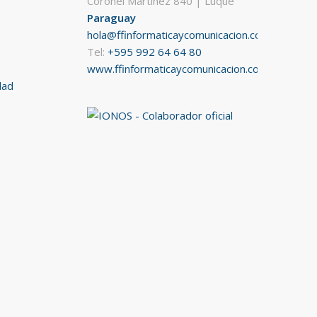
Coronel Martínez 840 | Luque
Paraguay
hola@ffinformaticaycomunicacion.com
Tel:
+595 992 64 64 80
www.ffinformaticaycomunicacion.com
dad