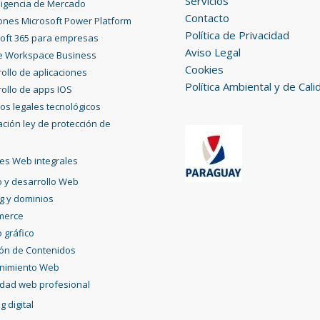
Servicios
eligencia de Mercado
Contacto
ones Microsoft Power Platform
Política de Privacidad
oft 365 para empresas
Aviso Legal
e Workspace Business
Cookies
ollo de aplicaciones
Política Ambiental y de Cali
ollo de apps IOS
ios legales tecnológicos
ción ley de protección de
es Web integrales
 y desarrollo Web
g y dominios
merce
 gráfico
ión de Contenidos
nimiento Web
idad web profesional
g digital