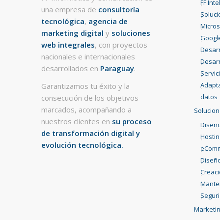
FF Int
una empresa de
consultoría
Soluci
tecnológica
,
agencia de
Micros
marketing digital
y
soluciones
Googl
web integrales
, con proyectos
Desarr
nacionales e internacionales
Desarr
desarrollados en
Paraguay
.
Servic
Adapta
Garantizamos tu éxito y la
datos
consecución de los objetivos
marcados, acompañando a
Solucion
nuestros clientes en
su proceso
Diseño
de transformación digital y
Hostin
evolución tecnológica.
eCom
Diseño
Creac
Mante
Segur
Marketin