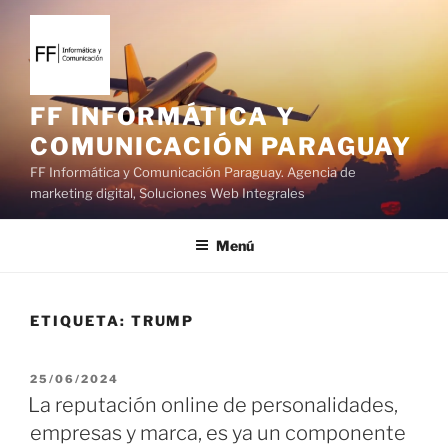
S
a
l
t
a
FF INFORMÁTICA Y
r
COMUNICACIÓN PARAGUAY
a
FF Informática y Comunicación Paraguay. Agencia de
l
marketing digital, Soluciones Web Integrales
c
o
Menú
n
t
e
ETIQUETA:
TRUMP
n
i
d
P
25/06/2024
o
U
La reputación online de personalidades,
B
empresas y marca, es ya un componente
L