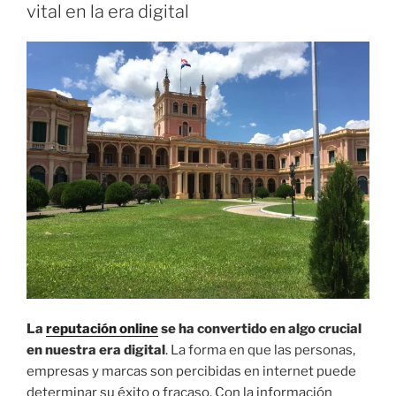
I
vital en la era digital
C
A
D
O
E
L
La
reputación online
se ha convertido en algo crucial
en nuestra era digital
. La forma en que las personas,
empresas y marcas son percibidas en internet puede
determinar su éxito o fracaso. Con la información