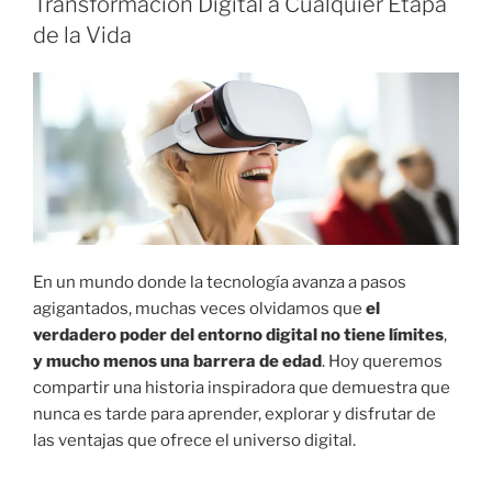
Transformación Digital a Cualquier Etapa
L
I
de la Vida
C
A
D
O
E
L
En un mundo donde la tecnología avanza a pasos
agigantados, muchas veces olvidamos que
el
verdadero poder del entorno digital no tiene límites
,
y mucho menos una barrera de edad
. Hoy queremos
compartir una historia inspiradora que demuestra que
nunca es tarde para aprender, explorar y disfrutar de
las ventajas que ofrece el universo digital.