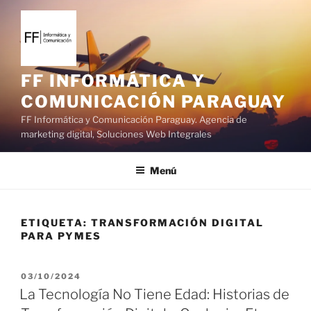
S
a
l
t
a
FF INFORMÁTICA Y
r
COMUNICACIÓN PARAGUAY
a
FF Informática y Comunicación Paraguay. Agencia de
l
marketing digital, Soluciones Web Integrales
c
o
Menú
n
t
e
ETIQUETA:
TRANSFORMACIÓN DIGITAL
n
PARA PYMES
i
d
o
P
03/10/2024
U
La Tecnología No Tiene Edad: Historias de
B