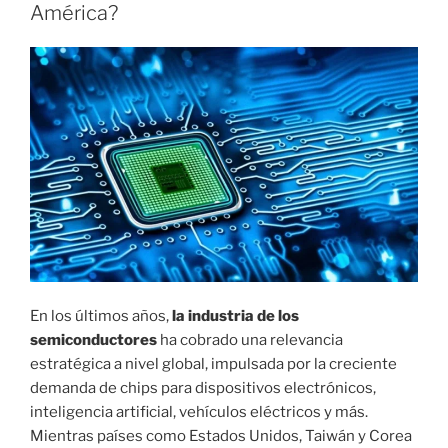
I
América?
C
A
D
O
E
L
En los últimos años,
la industria de los
semiconductores
ha cobrado una relevancia
estratégica a nivel global, impulsada por la creciente
demanda de chips para dispositivos electrónicos,
inteligencia artificial, vehículos eléctricos y más.
Mientras países como Estados Unidos, Taiwán y Corea