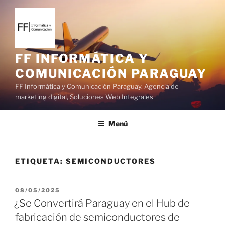
S
a
l
t
a
FF INFORMÁTICA Y
r
COMUNICACIÓN PARAGUAY
a
FF Informática y Comunicación Paraguay. Agencia de
l
marketing digital, Soluciones Web Integrales
c
o
Menú
n
t
e
ETIQUETA:
SEMICONDUCTORES
n
i
d
P
08/05/2025
o
U
¿Se Convertirá Paraguay en el Hub de
B
fabricación de semiconductores de
L