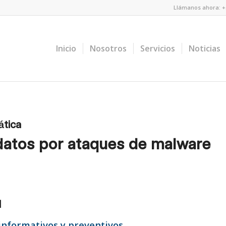
Llámanos ahora: +5
Inicio
Nosotros
Servicios
Noticias
ática
datos por ataques de malware
l
informativos y preventivos
.