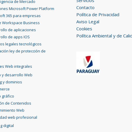
Servicios
eligencia de Mercado
Contacto
ones Microsoft Power Platform
Política de Privacidad
oft 365 para empresas
Aviso Legal
e Workspace Business
Cookies
ollo de aplicaciones
Política Ambiental y de Cali
ollo de apps IOS
ios legales tecnológicos
ción ley de protección de
es Web integrales
 y desarrollo Web
g y dominios
merce
 gráfico
ión de Contenidos
nimiento Web
idad web profesional
g digital