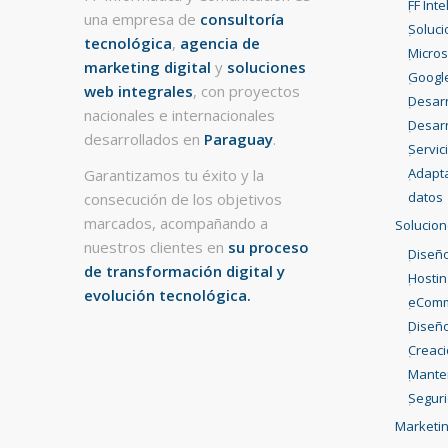
FF Int
una empresa de
consultoría
Soluci
tecnológica
,
agencia de
Micros
marketing digital
y
soluciones
Googl
web integrales
, con proyectos
Desarr
nacionales e internacionales
Desarr
desarrollados en
Paraguay
.
Servic
Adapta
Garantizamos tu éxito y la
datos
consecución de los objetivos
marcados, acompañando a
Solucion
nuestros clientes en
su proceso
Diseño
de transformación digital y
Hostin
evolución tecnológica.
eCom
Diseño
Creac
Mante
Segur
Marketin