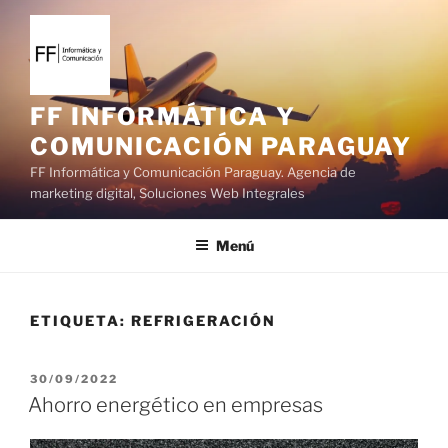
S
a
l
t
a
FF INFORMÁTICA Y
r
COMUNICACIÓN PARAGUAY
a
FF Informática y Comunicación Paraguay. Agencia de
l
marketing digital, Soluciones Web Integrales
c
o
Menú
n
t
e
ETIQUETA:
REFRIGERACIÓN
n
i
d
P
30/09/2022
o
U
Ahorro energético en empresas
B
L