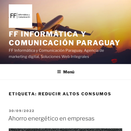
S
a
l
t
a
FF INFORMÁTICA Y
r
COMUNICACIÓN PARAGUAY
a
FF Informática y Comunicación Paraguay. Agencia de
l
marketing digital, Soluciones Web Integrales
c
o
Menú
n
t
e
ETIQUETA:
REDUCIR ALTOS CONSUMOS
n
i
d
P
30/09/2022
o
U
Ahorro energético en empresas
B
L