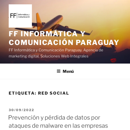
S
a
l
t
a
FF INFORMÁTICA Y
r
COMUNICACIÓN PARAGUAY
a
FF Informática y Comunicación Paraguay. Agencia de
l
marketing digital, Soluciones Web Integrales
c
o
Menú
n
t
e
ETIQUETA:
RED SOCIAL
n
i
d
P
30/09/2022
o
U
Prevención y pérdida de datos por
B
ataques de malware en las empresas
L