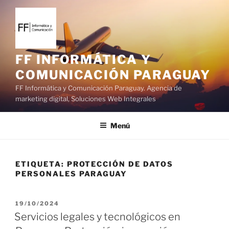
S
a
l
t
a
FF INFORMÁTICA Y
r
COMUNICACIÓN PARAGUAY
a
FF Informática y Comunicación Paraguay. Agencia de
l
marketing digital, Soluciones Web Integrales
c
o
Menú
n
t
e
ETIQUETA:
PROTECCIÓN DE DATOS
n
PERSONALES PARAGUAY
i
d
o
P
19/10/2024
U
Servicios legales y tecnológicos en
B