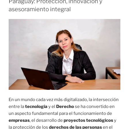
Paraguay: Protección, innovación y
L
I
asesoramiento integral
C
A
D
O
E
L
En un mundo cada vez más digitalizado, la intersección
entre la
tecnología
y el
Derecho
se ha convertido en
un aspecto fundamental para el funcionamiento de
empresas
, el desarrollo de
proyectos tecnológicos
y
la protección de los
derechos de las personas
en el