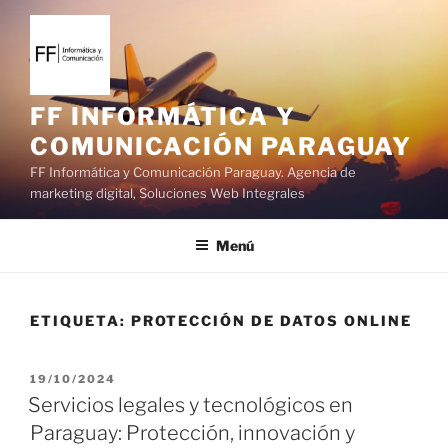
S
a
l
t
a
FF INFORMÁTICA Y
r
COMUNICACIÓN PARAGUAY
a
FF Informática y Comunicación Paraguay. Agencia de
l
marketing digital, Soluciones Web Integrales
c
o
Menú
n
t
e
ETIQUETA:
PROTECCIÓN DE DATOS ONLINE
n
i
d
P
19/10/2024
o
U
Servicios legales y tecnológicos en
B
Paraguay: Protección, innovación y
L