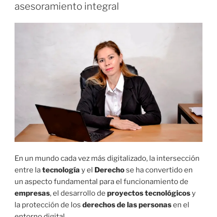
I
asesoramiento integral
C
A
D
O
E
L
En un mundo cada vez más digitalizado, la intersección
entre la
tecnología
y el
Derecho
se ha convertido en
un aspecto fundamental para el funcionamiento de
empresas
, el desarrollo de
proyectos tecnológicos
y
la protección de los
derechos de las personas
en el
entorno digital.