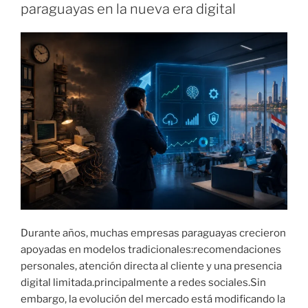
I
paraguayas en la nueva era digital
C
A
D
O
E
L
Durante años, muchas empresas paraguayas crecieron
apoyadas en modelos tradicionales:recomendaciones
personales, atención directa al cliente y una presencia
digital limitada.principalmente a redes sociales.Sin
embargo, la evolución del mercado está modificando la