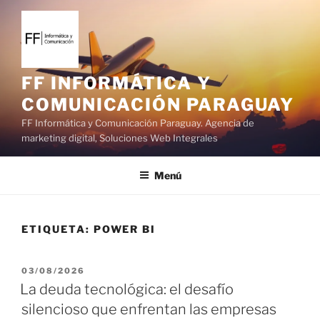
S
a
l
t
a
FF INFORMÁTICA Y
r
COMUNICACIÓN PARAGUAY
a
FF Informática y Comunicación Paraguay. Agencia de
l
marketing digital, Soluciones Web Integrales
c
o
Menú
n
t
e
ETIQUETA:
POWER BI
n
i
d
P
03/08/2026
o
U
La deuda tecnológica: el desafío
B
silencioso que enfrentan las empresas
L