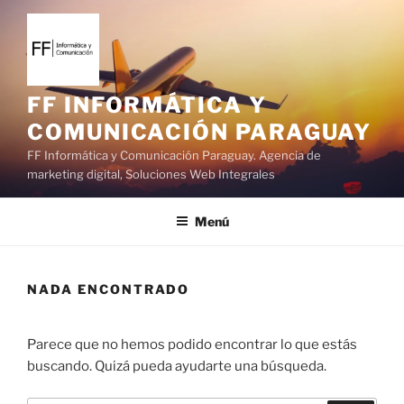
S
a
l
t
a
FF INFORMÁTICA Y
r
COMUNICACIÓN PARAGUAY
a
FF Informática y Comunicación Paraguay. Agencia de
l
marketing digital, Soluciones Web Integrales
c
o
Menú
n
t
e
NADA ENCONTRADO
n
i
d
Parece que no hemos podido encontrar lo que estás
o
buscando. Quizá pueda ayudarte una búsqueda.