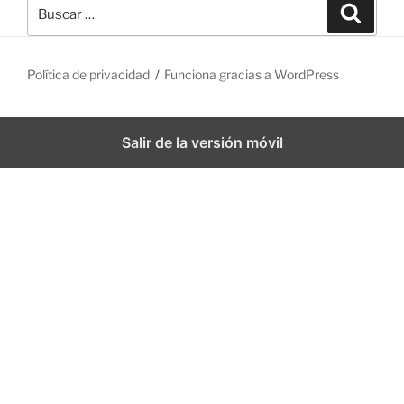
B
B
u
u
s
s
c
a
c
r
Política de privacidad
Funciona gracias a WordPress
a
r
p
Salir de la versión móvil
o
r
: