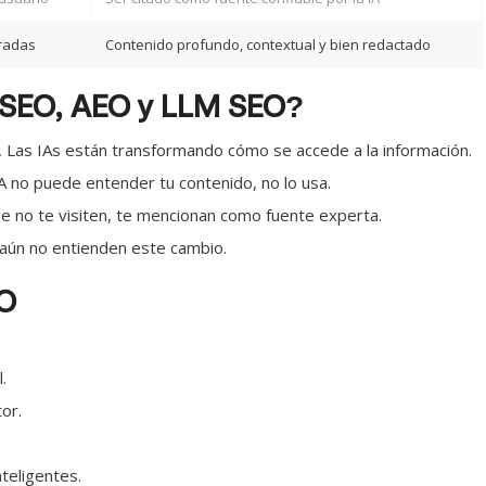
uradas
Contenido profundo, contextual y bien redactado
a SEO, AEO y LLM SEO?
.
Las IAs están transformando cómo se accede a la información.
IA no puede entender tu contenido, no lo usa.
 no te visiten, te mencionan como fuente experta.
ún no entienden este cambio.
EO
.
or.
teligentes.