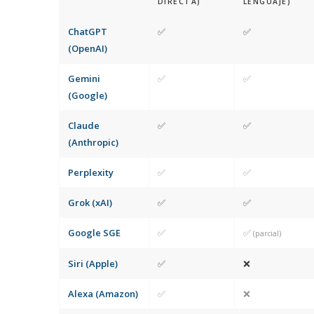
DIRECTA)
LENGUAJE)
ChatGPT
✅
✅
(OpenAI)
Gemini
✅
✅
(Google)
Claude
✅
✅
(Anthropic)
Perplexity
✅
✅
Grok (xAI)
✅
✅
Google SGE
✅
✅
(parcial)
Siri (Apple)
✅
❌
Alexa (Amazon)
✅
❌