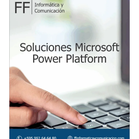
I
C
A
D
O
E
L