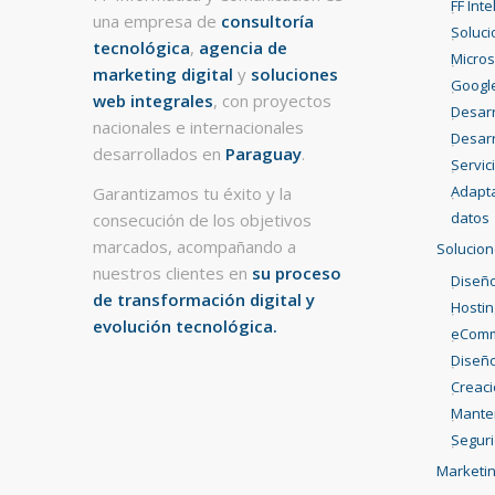
FF Int
una empresa de
consultoría
Soluci
tecnológica
,
agencia de
Micros
marketing digital
y
soluciones
Googl
web integrales
, con proyectos
Desarr
nacionales e internacionales
Desarr
desarrollados en
Paraguay
.
Servic
Adapta
Garantizamos tu éxito y la
datos
consecución de los objetivos
marcados, acompañando a
Solucion
nuestros clientes en
su proceso
Diseño
de transformación digital y
Hostin
evolución tecnológica.
eCom
Diseño
Creac
Mante
Segur
Marketin