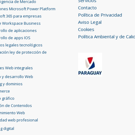
Servicios
eligencia de Mercado
Contacto
ones Microsoft Power Platform
Política de Privacidad
oft 365 para empresas
Aviso Legal
e Workspace Business
Cookies
ollo de aplicaciones
Política Ambiental y de Cali
ollo de apps IOS
ios legales tecnológicos
ción ley de protección de
es Web integrales
 y desarrollo Web
g y dominios
merce
 gráfico
ión de Contenidos
nimiento Web
idad web profesional
g digital