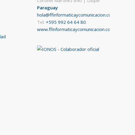
Coronel Martínez 840 | Luque
Paraguay
hola@ffinformaticaycomunicacion.com
Tel:
+595 992 64 64 80
www.ffinformaticaycomunicacion.com
dad