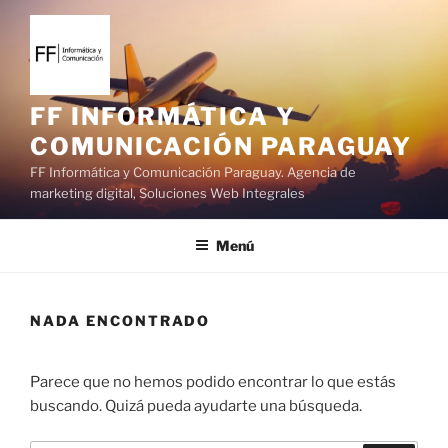
S
a
l
t
a
FF INFORMÁTICA Y
r
COMUNICACIÓN PARAGUAY
a
FF Informática y Comunicación Paraguay. Agencia de
l
marketing digital, Soluciones Web Integrales
c
o
Menú
n
t
e
NADA ENCONTRADO
n
i
d
Parece que no hemos podido encontrar lo que estás
o
buscando. Quizá pueda ayudarte una búsqueda.