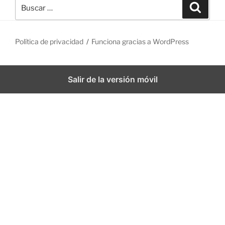
B
B
u
u
s
s
c
a
c
r
Política de privacidad
Funciona gracias a WordPress
a
r
p
Salir de la versión móvil
o
r
: