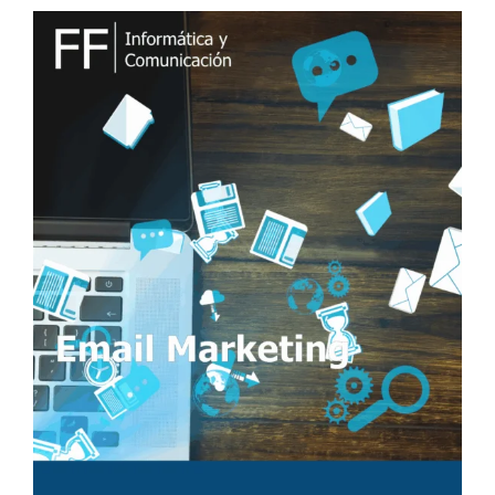
L
I
C
A
D
O
E
L