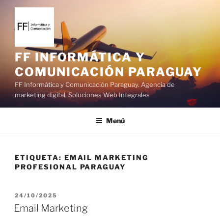
S
a
l
t
a
FF INFORMÁTICA Y
r
COMUNICACIÓN PARAGUAY
a
FF Informática y Comunicación Paraguay. Agencia de
l
marketing digital, Soluciones Web Integrales
c
o
Menú
n
t
e
ETIQUETA:
EMAIL MARKETING
n
PROFESIONAL PARAGUAY
i
d
o
P
24/10/2025
U
Email Marketing
B