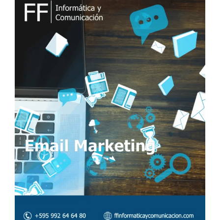
I
C
A
D
O
E
L