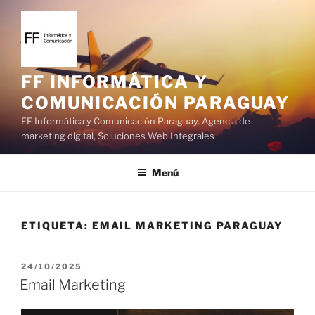
S
a
l
t
a
FF INFORMÁTICA Y
r
COMUNICACIÓN PARAGUAY
a
FF Informática y Comunicación Paraguay. Agencia de
l
marketing digital, Soluciones Web Integrales
c
o
Menú
n
t
e
ETIQUETA:
EMAIL MARKETING PARAGUAY
n
i
d
P
24/10/2025
o
U
Email Marketing
B
L