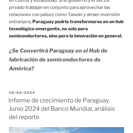
en costos y estabilidad. Si el gobierno y el sector
privado trabajan en conjunto para aprovechar las
relaciones con países como Taiwán y atraer inversión
extranjera,
Paraguay podría transformarse en un hub
tecnológico emergente, no solo para
semiconductores, sino para la innovación en general.
¿Se Convertirá Paraguay en el Hub de
fabricación de semiconductores de
América?
P
28/06/2024
U
Informe de crecimiento de Paraguay
B
Junio 2024 del Banco Mundial, análisis
L
I
del reporte
C
A
D