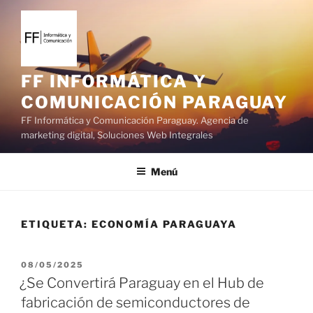
S
a
l
t
a
FF INFORMÁTICA Y
r
COMUNICACIÓN PARAGUAY
a
FF Informática y Comunicación Paraguay. Agencia de
l
marketing digital, Soluciones Web Integrales
c
o
Menú
n
t
e
ETIQUETA:
ECONOMÍA PARAGUAYA
n
i
d
P
08/05/2025
o
U
¿Se Convertirá Paraguay en el Hub de
B
fabricación de semiconductores de
L