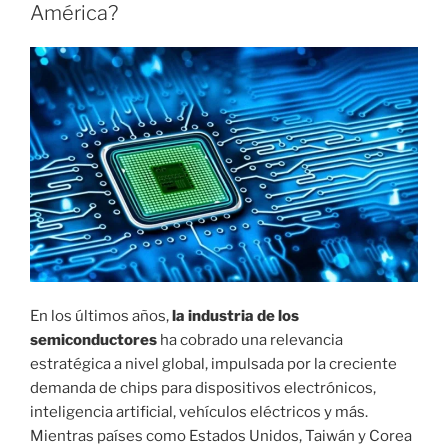
I
América?
C
A
D
O
E
L
En los últimos años,
la industria de los
semiconductores
ha cobrado una relevancia
estratégica a nivel global, impulsada por la creciente
demanda de chips para dispositivos electrónicos,
inteligencia artificial, vehículos eléctricos y más.
Mientras países como Estados Unidos, Taiwán y Corea