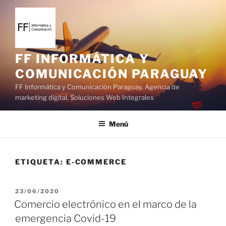
S
a
l
t
a
FF INFORMÁTICA Y
r
COMUNICACIÓN PARAGUAY
a
FF Informática y Comunicación Paraguay. Agencia de
l
marketing digital, Soluciones Web Integrales
c
o
Menú
n
t
e
ETIQUETA:
E-COMMERCE
n
i
d
P
23/06/2020
o
U
Comercio electrónico en el marco de la
B
emergencia Covid-19
L