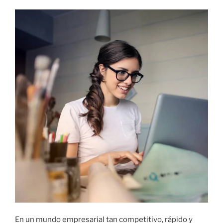
I
C
A
D
O
E
L
En un mundo empresarial tan competitivo, rápido y