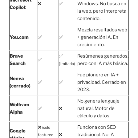
❌
✅
Windows. No busca en
Copilot
la web, pero interpreta
contenido.
Mezcla resultados web
You.com
✅
✅
+ generación IA. En
crecimiento.
Brave
✅
Resúmenes generados,
✅
Search
pero con IA más básica.
(limitado)
Fue pionero en IA +
Neeva
✅
✅
privacidad. Cerrado en
(cerrado)
2023.
No genera lenguaje
Wolfram
✅
❌
natural. Motor de
Alpha
cálculo y datos.
❌
Funciona con SEO
(solo
Google
❌
tradicional. No IA
featured