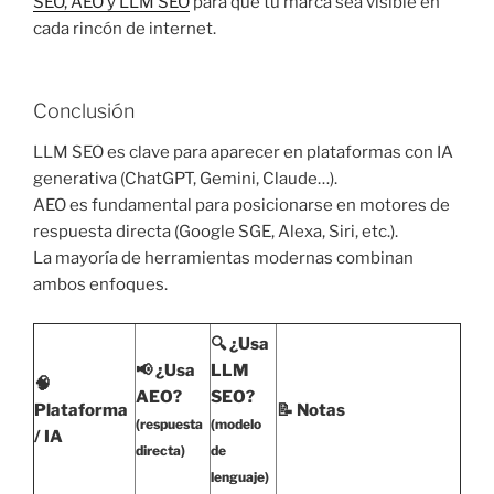
SEO, AEO y LLM SEO
para que tu marca sea visible en
cada rincón de internet.
Conclusión
LLM SEO es clave para aparecer en plataformas con IA
generativa (ChatGPT, Gemini, Claude…).
AEO es fundamental para posicionarse en motores de
respuesta directa (Google SGE, Alexa, Siri, etc.).
La mayoría de herramientas modernas combinan
ambos enfoques.
🔍 ¿Usa
📢 ¿Usa
LLM
🧠
AEO?
SEO?
Plataforma
📝 Notas
(respuesta
(modelo
/ IA
directa)
de
lenguaje)