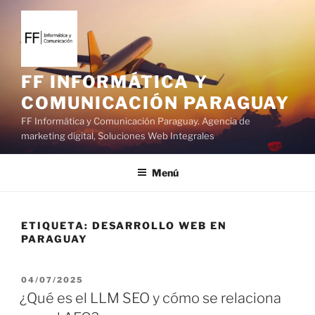
S
a
l
t
a
FF INFORMÁTICA Y
r
COMUNICACIÓN PARAGUAY
a
FF Informática y Comunicación Paraguay. Agencia de
l
marketing digital, Soluciones Web Integrales
c
o
Menú
n
t
e
ETIQUETA:
DESARROLLO WEB EN
n
PARAGUAY
i
d
o
P
04/07/2025
U
¿Qué es el LLM SEO y cómo se relaciona
B