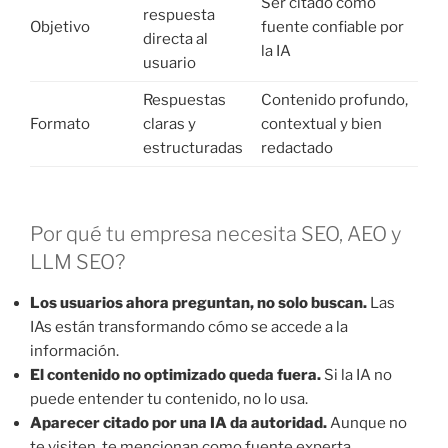
Ser citado como
respuesta
Objetivo
fuente confiable por
directa al
la IA
usuario
Respuestas
Contenido profundo,
Formato
claras y
contextual y bien
estructuradas
redactado
Por qué tu empresa necesita SEO, AEO y
LLM SEO?
Los usuarios ahora preguntan, no solo buscan.
Las
IAs están transformando cómo se accede a la
información.
El contenido no optimizado queda fuera.
Si la IA no
puede entender tu contenido, no lo usa.
Aparecer citado por una IA da autoridad.
Aunque no
te visiten, te mencionan como fuente experta.