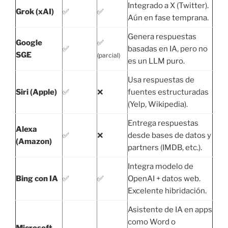
Integrado a X (Twitter).
Grok (xAI)
✅
✅
Aún en fase temprana.
Genera respuestas
Google
✅
✅
basadas en IA, pero no
SGE
(parcial)
es un LLM puro.
Usa respuestas de
Siri (Apple)
✅
❌
fuentes estructuradas
(Yelp, Wikipedia).
Entrega respuestas
Alexa
✅
❌
desde bases de datos y
(Amazon)
partners (IMDB, etc.).
Integra modelo de
Bing con IA
✅
✅
OpenAI + datos web.
Excelente hibridación.
Asistente de IA en apps
como Word o
Microsoft