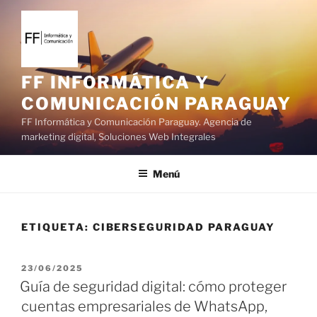
S
a
l
t
a
FF INFORMÁTICA Y
r
COMUNICACIÓN PARAGUAY
a
FF Informática y Comunicación Paraguay. Agencia de
l
marketing digital, Soluciones Web Integrales
c
o
Menú
n
t
e
ETIQUETA:
CIBERSEGURIDAD PARAGUAY
n
i
d
P
23/06/2025
o
U
Guía de seguridad digital: cómo proteger
B
cuentas empresariales de WhatsApp,
L