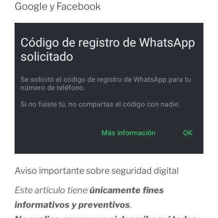
I
Google y Facebook
C
A
D
O
E
L
Aviso importante sobre seguridad digital
Este artículo tiene
únicamente fines
informativos y preventivos
.