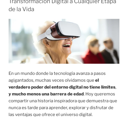
Transformación Digital a Cualquier Etapa
L
I
de la Vida
C
A
D
O
E
L
En un mundo donde la tecnología avanza a pasos
agigantados, muchas veces olvidamos que
el
verdadero poder del entorno digital no tiene límites
,
y mucho menos una barrera de edad
. Hoy queremos
compartir una historia inspiradora que demuestra que
nunca es tarde para aprender, explorar y disfrutar de
las ventajas que ofrece el universo digital.