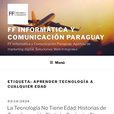
S
a
l
t
a
FF INFORMÁTICA Y
r
COMUNICACIÓN PARAGUAY
a
FF Informática y Comunicación Paraguay. Agencia de
l
marketing digital, Soluciones Web Integrales
c
o
Menú
n
t
e
ETIQUETA:
APRENDER TECNOLOGÍA A
n
CUALQUIER EDAD
i
d
o
P
03/10/2024
U
La Tecnología No Tiene Edad: Historias de
B