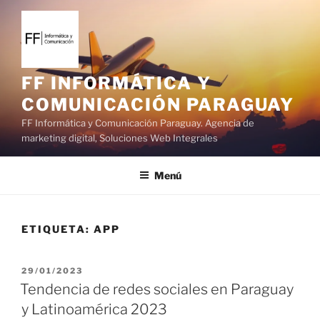
S
a
l
t
a
FF INFORMÁTICA Y
r
COMUNICACIÓN PARAGUAY
a
FF Informática y Comunicación Paraguay. Agencia de
l
marketing digital, Soluciones Web Integrales
c
o
Menú
n
t
e
ETIQUETA:
APP
n
i
d
P
29/01/2023
o
U
Tendencia de redes sociales en Paraguay
B
y Latinoamérica 2023
L