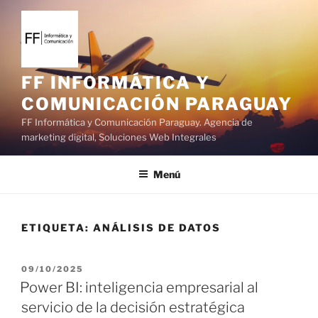
S
a
l
t
a
FF INFORMÁTICA Y
r
COMUNICACIÓN PARAGUAY
a
FF Informática y Comunicación Paraguay. Agencia de
l
marketing digital, Soluciones Web Integrales
c
o
Menú
n
t
e
ETIQUETA:
ANÁLISIS DE DATOS
n
i
d
P
09/10/2025
o
U
Power BI: inteligencia empresarial al
B
servicio de la decisión estratégica
L