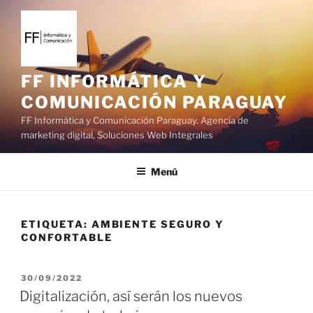
S
a
l
t
a
FF INFORMÁTICA Y
r
COMUNICACIÓN PARAGUAY
a
FF Informática y Comunicación Paraguay. Agencia de
l
marketing digital, Soluciones Web Integrales
c
o
Menú
n
t
e
ETIQUETA:
AMBIENTE SEGURO Y
n
CONFORTABLE
i
d
o
P
30/09/2022
U
Digitalización, así serán los nuevos
B