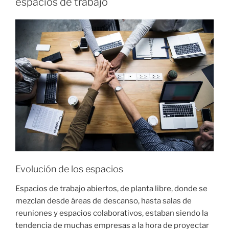
espacios de trabajo
L
I
C
A
D
O
E
L
Evolución de los espacios
Espacios de trabajo abiertos, de planta libre, donde se
mezclan desde áreas de descanso, hasta salas de
reuniones y espacios colaborativos, estaban siendo la
tendencia de muchas empresas a la hora de proyectar