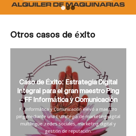
1
2
3
Otros casos de éxito
Caso de Éxito: Estrategia Digital
Integral para el gran maestro Ping
– FF Informática y Comunicación
FF Informática y Comunicación elevó a maestro
ping mediante una Estrategia de marketing digital
multilingüe ,redes sociales, marketing digital y
gestión de reputación.